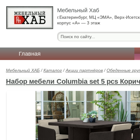
Мебельный Хаб
г.Екатеринбург, МЦ «ЭМА», Верх-Исетск
корпус «А» — 3 этаж
Главная
Мебельный ХАБ
/
Каталог
/
Акции партнёров
/
Обеденные гру
Набор мебели Columbia set 5 pcs Кор