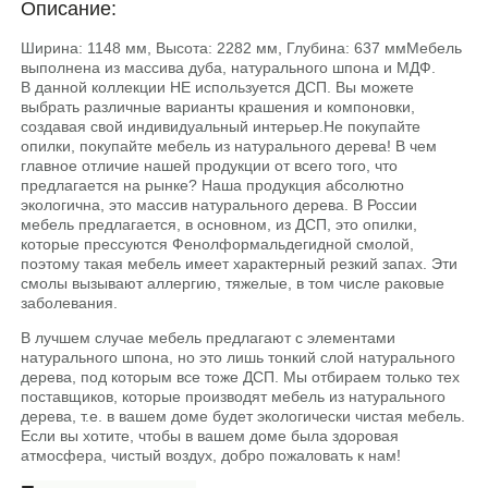
Описание:
Ширина: 1148 мм, Высота: 2282 мм, Глубина: 637 ммМебель
выполнена из массива дуба, натурального шпона и МДФ.
В данной коллекции НЕ используется ДСП. Вы можете
выбрать различные варианты крашения и компоновки,
создавая свой индивидуальный интерьер.He покупайте
опилки, покупайте мебель из натурального дерева! В чем
главное отличие нашей продукции от всего того, что
предлагается на рынке? Наша продукция абсолютно
экологична, это массив натурального дерева. В России
мебель предлагается, в основном, из ДСП, это опилки,
которые прессуются Фенолформальдегидной смолой,
поэтому такая мебель имеет характерный резкий запах. Эти
смолы вызывают аллергию, тяжелые, в том числе раковые
заболевания.
В лучшем случае мебель предлагают с элементами
натурального шпона, но это лишь тонкий слой натурального
дерева, под которым все тоже ДСП. Мы отбираем только тех
поставщиков, которые производят мебель из натурального
дерева, т.е. в вашем доме будет экологически чистая мебель.
Если вы хотите, чтобы в вашем доме была здоровая
атмосфера, чистый воздух, добро пожаловать к нам!