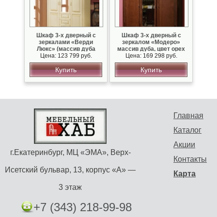
Шкаф 3-х дверный с
Шкаф 3-х дверный с
зеркалами «Верди
зеркалом «Модеро»
Люкс» (массив дуба
массив дуба, цвет орех
Цена: 123 799 руб.
слоновая кость с
Цена: 169 298 руб.
золотом)
Купить
Купить
Главная
Каталог
Акции
г.Екатеринбург, МЦ «ЭМА», Верх-
Контакты
Исетский бульвар, 13, корпус «А» —
Карта
3 этаж
+7 (343) 218-99-98