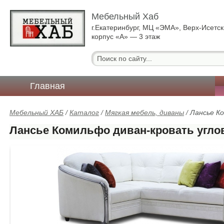
Мебельный Хаб
г.Екатеринбург, МЦ «ЭМА», Верх-Исетск
корпус «А» — 3 этаж
Главная
Мебельный ХАБ
/
Каталог
/
Мягкая мебель, диваны
/
Лансье К
Лансье Комильфо диван-кровать угло