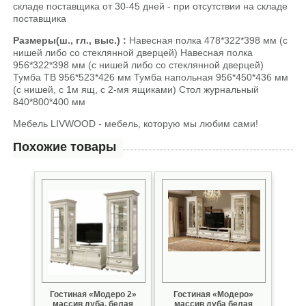
складе поставщика от 30-45 дней - при отсутствии на складе
поставщика
Размеры(ш., гл., выс.) :
Навесная полка 478*322*398 мм (с
нишей либо со стеклянной дверцей) Навесная полка
956*322*398 мм (с нишей либо со стеклянной дверцей)
Тумба ТВ 956*523*426 мм Тумба напольная 956*450*436 мм
(с нишей, с 1м ящ, с 2-мя ящиками) Стол журнальный
840*800*400 мм
Мебель LIVWOOD - мебель, которую мы любим сами!
Похожие товары
Гостиная «Модеро 2»
Гостиная «Модеро»
массив дуба, белая
массив дуба белая