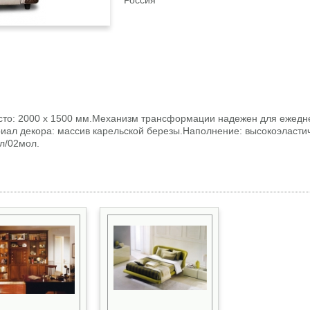
Россия
то: 2000 х 1500 мм.Механизм трансформации надежен для ежедне
риал декора: массив карельской березы.Наполнение: высокоэласт
л/02мол.